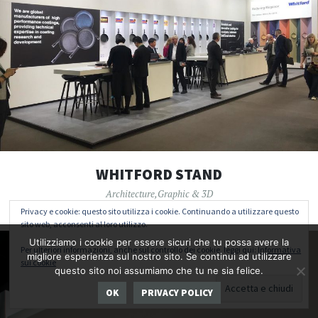
WHITFORD STAND
Architecture
,
Graphic & 3D
Privacy e cookie: questo sito utilizza i cookie. Continuando a utilizzare questo
sito web, acconsenti al loro utilizzo.
Utilizziamo i cookie per essere sicuri che tu possa avere la
Per ulteriori informazioni, anche sul controllo dei cookie, leggi qui:
Informativa
migliore esperienza sul nostro sito. Se continui ad utilizzare
sui cookie
questo sito noi assumiamo che tu ne sia felice.
OK
PRIVACY POLICY