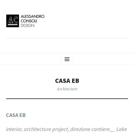
AC DESIGN | ALESSANDRO
VAI
Alessandro Consoli Design. Architecture – Interior design – graphic 2D/3D –
Menu
AL
Art direction. Iseo Lake. ITALY
CONTENUTO
CONSOLI DESIGN
CASA EB
Architecture
CASA EB
interior, architecture project, direzione cantiere__ Lake