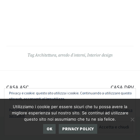
Tag
Architettura
,
arredo d'interni
,
Interior design
Navigazione
CASA ASC
CASA DRV
Privacy e cookie: questo sito utilizza i cookie. Continuando a utilizzare questo
articolo
sito web, acconsenti al loro utilizzo.
Utilizziamo i cookie per essere sicuri che tu possa avere la
Widget
Per ulteriori informazioni, anche sul controllo dei cookie, leggi qui:
Informativa
migliore esperienza sul nostro sito. Se continui ad utilizzare
sui cookie
questo sito noi assumiamo che tu ne sia felice.
Instagram
LinkedIn
Archilovers
Facebook
Pinterest
OK
PRIVACY POLICY