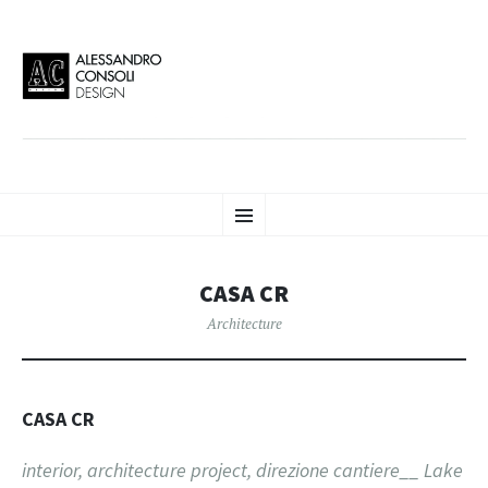
AC DESIGN | ALESSANDRO
VAI
Alessandro Consoli Design. Architecture – Interior design – graphic 2D/3D –
Menu
AL
Art direction. Iseo Lake. ITALY
CONTENUTO
CONSOLI DESIGN
CASA CR
Architecture
CASA CR
interior, architecture project, direzione cantiere__ Lake