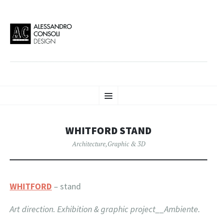
AC DESIGN | ALESSANDRO
VAI
Alessandro Consoli Design. Architecture – Interior design – graphic 2D/3D –
Menu
AL
Art direction. Iseo Lake. ITALY
CONTENUTO
CONSOLI DESIGN
WHITFORD STAND
Architecture
,
Graphic & 3D
WHITFORD
– stand
Art direction. Exhibition & graphic project__Ambiente.