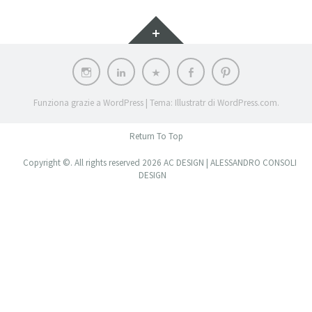
Widget
Instagram
LinkedIn
Archilovers
Facebook
Pinterest
Funziona grazie a WordPress
|
Tema: Illustratr di
WordPress.com
.
Return To Top
Copyright ©. All rights reserved 2026 AC DESIGN | ALESSANDRO CONSOLI
DESIGN