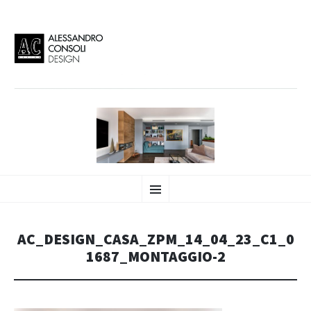
AC DESIGN | ALESSANDRO
VAI
Alessandro Consoli Design. Architecture – Interior design – graphic 2D/3D –
Menu
AL
Art direction. Iseo Lake. ITALY
CONTENUTO
CONSOLI DESIGN
AC_DESIGN_CASA_ZPM_14_04_23_C1_0
1687_MONTAGGIO-2