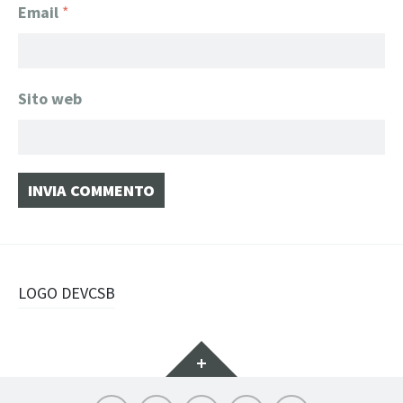
Email
*
Sito web
Navigazione
LOGO DEVCSB
articolo
Widget
Instagram
LinkedIn
Archilovers
Facebook
Pinterest