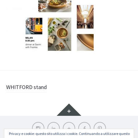
Navigazione
WHITFORD stand
articolo
Widget
Instagram
LinkedIn
Archilovers
Facebook
Pinterest
Privacy e cookie: questo sito utilizza i cookie. Continuando a utilizzare questo