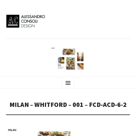
AC DESIGN | ALESSANDRO
VAI
Alessandro Consoli Design. Architecture – Interior design – graphic 2D/3D –
Menu
AL
Art direction. Iseo Lake. ITALY
CONTENUTO
CONSOLI DESIGN
MILAN – WHITFORD – 001 – FCD-ACD-6-2