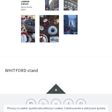
Navigazione
WHITFORD stand
articolo
Widget
Instagram
LinkedIn
Archilovers
Facebook
Pinterest
Privacy e cookie: questo sito utilizza i cookie. Continuando a utilizzare questo