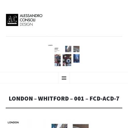
AC DESIGN | ALESSANDRO
VAI
Alessandro Consoli Design. Architecture – Interior design – graphic 2D/3D –
Menu
AL
Art direction. Iseo Lake. ITALY
CONTENUTO
CONSOLI DESIGN
LONDON – WHITFORD – 001 – FCD-ACD-7