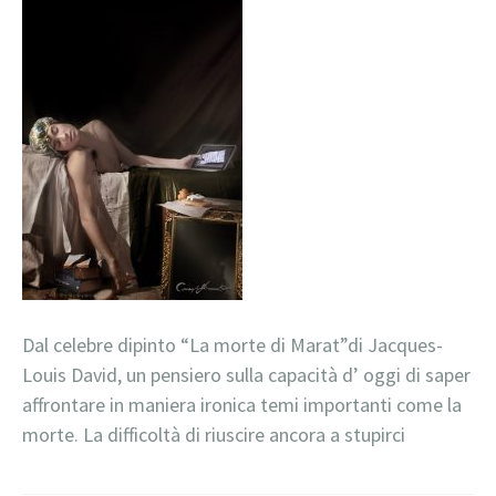
Dal celebre dipinto “La morte di Marat”di Jacques-
Louis David, un pensiero sulla capacità d’ oggi di saper
affrontare in maniera ironica temi importanti come la
morte. La difficoltà di riuscire ancora a stupirci