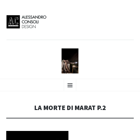
AC DESIGN | ALESSANDRO
VAI
Alessandro Consoli Design. Architecture – Interior design – graphic 2D/3D –
Menu
AL
Art direction. Iseo Lake. ITALY
CONTENUTO
CONSOLI DESIGN
LA MORTE DI MARAT P.2