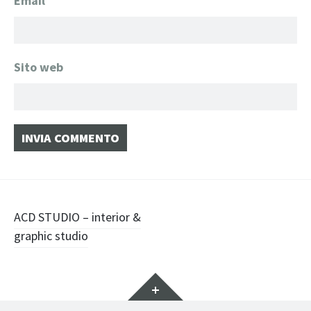
Email
*
Sito web
Navigazione
ACD STUDIO – interior &
graphic studio
articolo
Widget