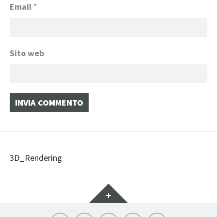
Email
*
Sito web
Navigazione
3D_Rendering
articolo
Widget
Instagram
LinkedIn
Archilovers
Facebook
Pinterest