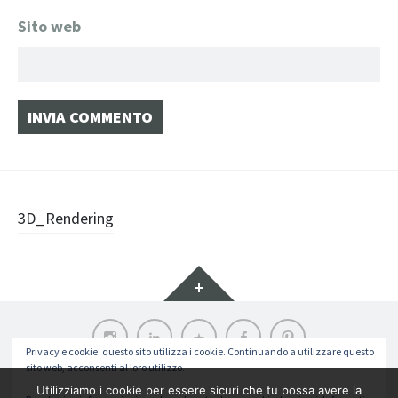
Sito web
Navigazione
3D_Rendering
articolo
Widget
Instagram
LinkedIn
Archilovers
Facebook
Pinterest
Privacy e cookie: questo sito utilizza i cookie. Continuando a utilizzare questo
sito web, acconsenti al loro utilizzo.
Funziona grazie a WordPress
|
Tema: Illustratr di
WordPress.com
.
Utilizziamo i cookie per essere sicuri che tu possa avere la