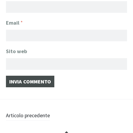
Email
*
Sito web
Navigazione
Articolo precedente
articolo