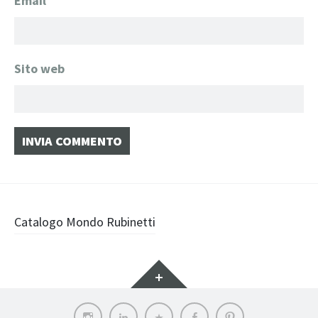
Email
*
Sito web
Navigazione
Catalogo Mondo Rubinetti
articolo
Widget
Instagram
LinkedIn
Archilovers
Facebook
Pinterest