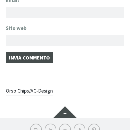
Email
*
Sito web
Navigazione
Orso Chips/AC-Design
articolo
Widget
Instagram
LinkedIn
Archilovers
Facebook
Pinterest