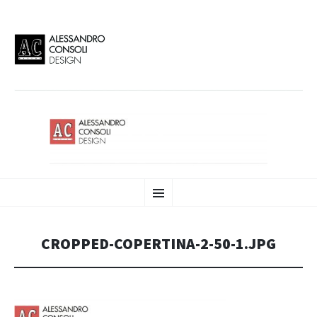
AC DESIGN | ALESSANDRO
VAI
Alessandro Consoli Design. Architecture – Interior design – graphic 2D/3D –
Menu
AL
Art direction. Iseo Lake. ITALY
CONTENUTO
CONSOLI DESIGN
CROPPED-COPERTINA-2-50-1.JPG