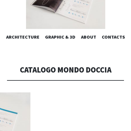
ESIGN | AL
VAI
ARCHITECTURE
GRAPHIC & 3D
ABOUT
CONTACTS
or design – graphic 2D/3D – Art direction. Iseo Lake. ITALY
AL
CONTENUTO
CONSOLI DE
CATALOGO MONDO DOCCIA