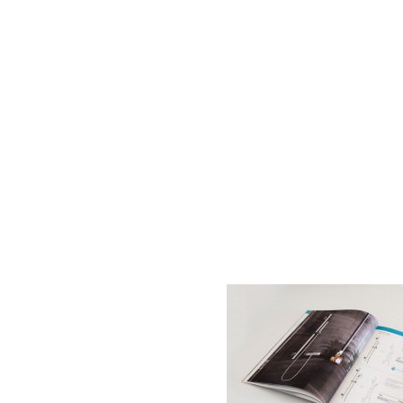
AC D
Alessandro Consoli Design. Architecture – Interi