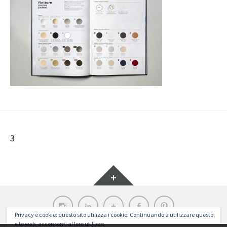
Navigazione
3
articolo
Widget
Instagram
LinkedIn
Archilovers
Facebook
Pinterest
Privacy e cookie: questo sito utilizza i cookie. Continuando a utilizzare questo
sito web, acconsenti al loro utilizzo.