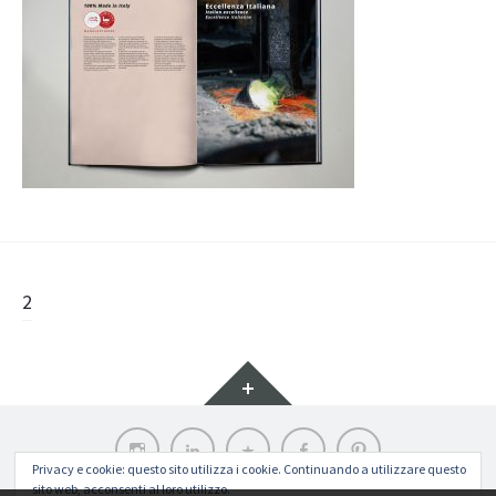
Navigazione
2
articolo
Widget
Instagram
LinkedIn
Archilovers
Facebook
Pinterest
Privacy e cookie: questo sito utilizza i cookie. Continuando a utilizzare questo
sito web, acconsenti al loro utilizzo.