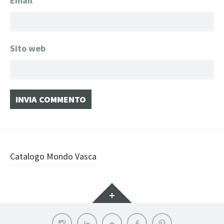
Email
*
Sito web
Navigazione
Catalogo Mondo Vasca
articolo
Widget
Instagram
LinkedIn
Archilovers
Facebook
Pinterest