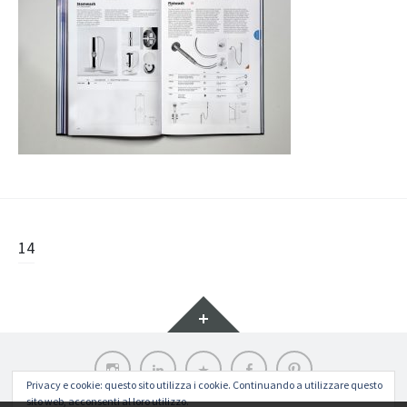
Navigazione
14
articolo
Widget
Instagram
LinkedIn
Archilovers
Facebook
Pinterest
Privacy e cookie: questo sito utilizza i cookie. Continuando a utilizzare questo
sito web, acconsenti al loro utilizzo.