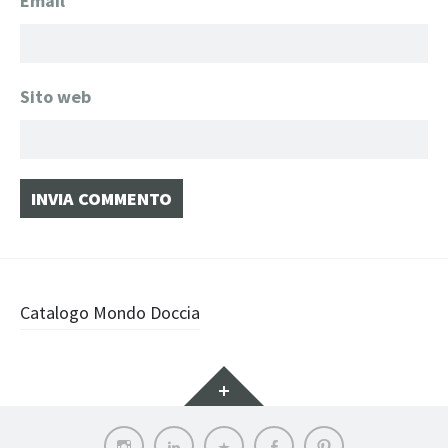
Email
*
Sito web
Navigazione
Catalogo Mondo Doccia
articolo
Widget
Instagram
LinkedIn
Archilovers
Facebook
Pinterest