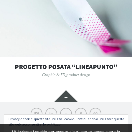
PROGETTO POSATA “LINEAPUNTO”
Graphic & 3D
,
product design
Widget
Instagram
LinkedIn
Archilovers
Facebook
Pinterest
Privacy e cookie: questo sito utilizza i cookie. Continuando a utilizzare questo
sito web, acconsenti al loro utilizzo.
Funziona grazie a WordPress
|
Tema: Illustratr di
WordPress.com
.
Utilizziamo i cookie per essere sicuri che tu possa avere la