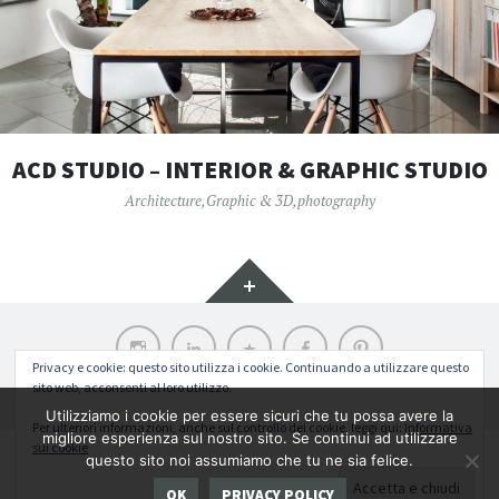
ACD STUDIO – INTERIOR & GRAPHIC STUDIO
Architecture
,
Graphic & 3D
,
photography
Widget
Instagram
LinkedIn
Archilovers
Facebook
Pinterest
Privacy e cookie: questo sito utilizza i cookie. Continuando a utilizzare questo
sito web, acconsenti al loro utilizzo.
Funziona grazie a WordPress
|
Tema: Illustratr di
WordPress.com
.
Utilizziamo i cookie per essere sicuri che tu possa avere la
Per ulteriori informazioni, anche sul controllo dei cookie, leggi qui:
Informativa
migliore esperienza sul nostro sito. Se continui ad utilizzare
sui cookie
Return To Top
questo sito noi assumiamo che tu ne sia felice.
Copyright ©. All rights reserved 2026 AC DESIGN | ALESSANDRO CONSOLI
OK
PRIVACY POLICY