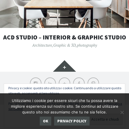
ACD STUDIO – INTERIOR & GRAPHIC STUDIO
Architecture
,
Graphic & 3D
,
photography
Widget
Instagram
LinkedIn
Archilovers
Facebook
Pinterest
Privacy e cookie: questo sito utilizza i cookie. Continuando a utilizzare questo
sito web, acconsenti al loro utilizzo.
Funziona grazie a WordPress
|
Tema: Illustratr di
WordPress.com
.
Utilizziamo i cookie per essere sicuri che tu possa avere la
Per ulteriori informazioni, anche sul controllo dei cookie, leggi qui:
Informativa
migliore esperienza sul nostro sito. Se continui ad utilizzare
sui cookie
Return To Top
questo sito noi assumiamo che tu ne sia felice.
Copyright ©. All rights reserved 2026 AC DESIGN | ALESSANDRO CONSOLI
OK
PRIVACY POLICY
DESIGN