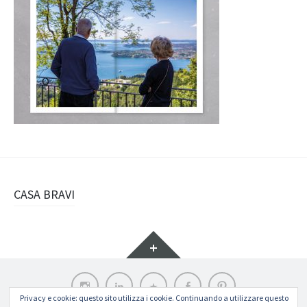
Navigazione
CASA BRAVI
articolo
Widget
Instagram
LinkedIn
Archilovers
Facebook
Pinterest
Privacy e cookie: questo sito utilizza i cookie. Continuando a utilizzare questo