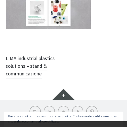
Navigazione
LIMA industrial plastics
solutions – stand &
articolo
communicazione
Widget
Instagram
LinkedIn
Archilovers
Facebook
Pinterest
Privacy e cookie: questo sito utilizza i cookie. Continuando a utilizzare questo
sito web, acconsenti al loro utilizzo.
Funziona grazie a WordPress
|
Tema: Illustratr di
WordPress.com
.