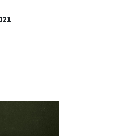
SIGN
021