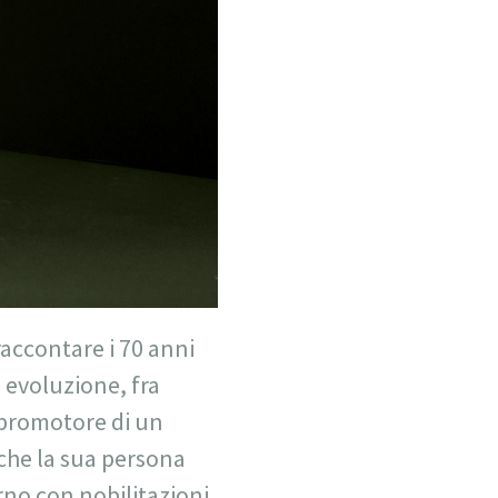
raccontare i 70 anni
a evoluzione, fra
e promotore di un
nche la sua persona
erno con nobilitazioni