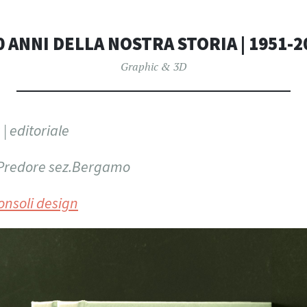
CONSOLI DE
70 ANNI DELLA NOSTRA STORIA | 1951-2
Graphic & 3D
| editoriale
 Predore sez.Bergamo
onsoli design