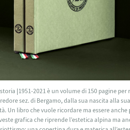
a storia |1951-2021 è un volume di 150 pagine per 
Predore sez. di Bergamo, dalla sua nascita alla su
sità. Un libro che vuole ricordare ma essere anch
veste grafica che riprende l’estetica alpina ma a
atriottismo; una copertina dura e materica all’est