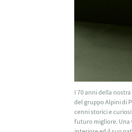
I 70 anni della nostr
del gruppo Alpini di 
cenni storici e curio
futuro migliore. Una 
interiore ed il suo p