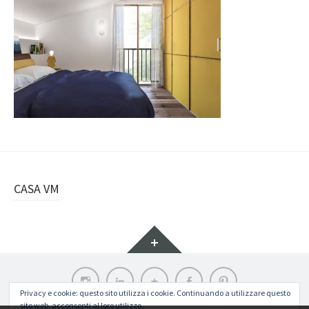
Navigazione
CASA VM
articolo
Widget
Instagram
LinkedIn
Archilovers
Facebook
Pinterest
Privacy e cookie: questo sito utilizza i cookie. Continuando a utilizzare questo
sito web, acconsenti al loro utilizzo.