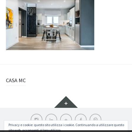
Navigazione
CASA MC
articolo
Widget
Instagram
LinkedIn
Archilovers
Facebook
Pinterest
Privacy e cookie: questo sito utilizza i cookie. Continuando a utilizzare questo
sito web, acconsenti al loro utilizzo.