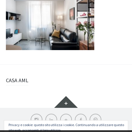
Navigazione
CASA AML
articolo
Widget
Instagram
LinkedIn
Archilovers
Facebook
Pinterest
Privacy e cookie: questo sito utilizza i cookie. Continuando a utilizzare questo
sito web, acconsenti al loro utilizzo.