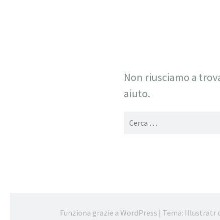
Non riusciamo a trova
aiuto.
Ricerca
per:
Funziona grazie a WordPress
|
Tema: Illustratr 