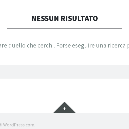
CONSOLI DE
NESSUN RISULTATO
re quello che cerchi. Forse eseguire una ricerca 
Widget
di
WordPress.com
.