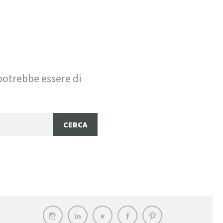
SIGN
potrebbe essere di
Instagram
LinkedIn
Archilovers
Facebook
Pinterest