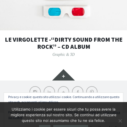
LE VIRGOLETTE -“DIRTY SOUND FROM THE
ROCK” – CD ALBUM
Graphic & 3D
Widget
Instagram
LinkedIn
Archilovers
Facebook
Pinterest
Privacy e cookie: questo sito utilizza i cookie. Continuando a utilizzare questo
sito web, acconsenti al loro utilizzo.
Funziona grazie a WordPress
|
Tema: Illustratr di
WordPress.com
.
Utilizziamo i cookie per essere sicuri che tu possa avere la
Per ulteriori informazioni, anche sul controllo dei cookie, leggi qui:
Informativa
migliore esperienza sul nostro sito. Se continui ad utilizzare
sui cookie
Return To Top
questo sito noi assumiamo che tu ne sia felice.