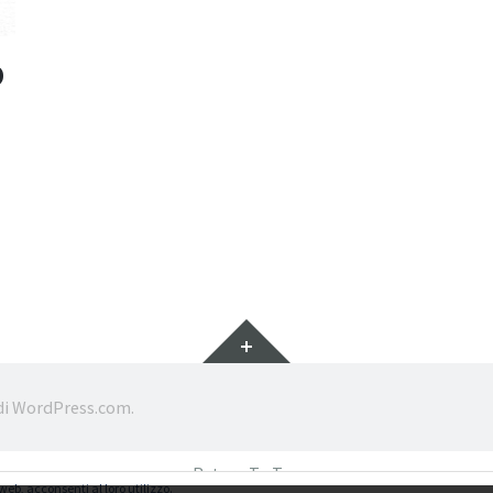
O
Widget
di
WordPress.com
.
Return To Top
web, acconsenti al loro utilizzo.