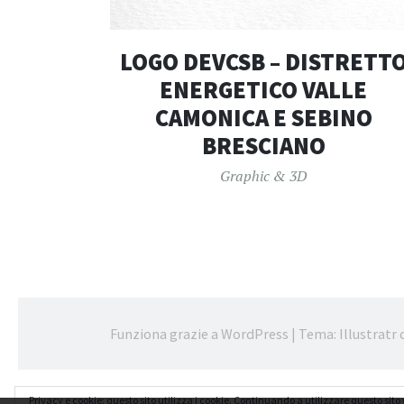
LOGO DEVCSB – DISTRETT
ENERGETICO VALLE
CAMONICA E SEBINO
BRESCIANO
Graphic & 3D
Funziona grazie a WordPress
|
Tema: Illustratr 
Privacy e cookie: questo sito utilizza i cookie. Continuando a utilizzare questo sito 