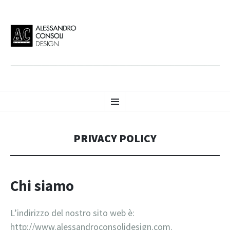
AC DESIGN | ALESSANDRO
VAI
Alessandro Consoli Design. Architecture – Interior design – graphic 2D/3D –
Menu
AL
Art direction. Iseo Lake. ITALY
CONTENUTO
CONSOLI DESIGN
PRIVACY POLICY
Chi siamo
L’indirizzo del nostro sito web è:
http://www.alessandroconsolidesign.com.