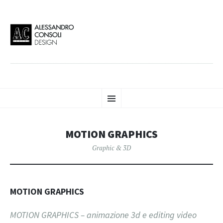
AC DESIGN | ALESSANDRO
VAI
Alessandro Consoli Design. Architecture – Interior design – graphic 2D/3D –
Menu
AL
Art direction. Iseo Lake. ITALY
CONTENUTO
CONSOLI DESIGN
MOTION GRAPHICS
Graphic & 3D
MOTION GRAPHICS
MOTION GRAPHICS – animazione 3d e editing video