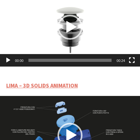
Player
00:00
00:24
LIMA – 3D SOLIDS ANIMATION
Video
Player