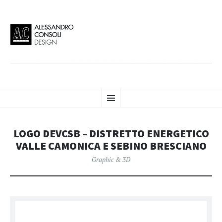
AC DESIGN | ALESSANDRO
VAI
Alessandro Consoli Design. Architecture – Interior design – graphic 2D/3D –
Menu
AL
Art direction. Iseo Lake. ITALY
CONTENUTO
CONSOLI DESIGN
LOGO DEVCSB – DISTRETTO ENERGETICO
VALLE CAMONICA E SEBINO BRESCIANO
Graphic & 3D