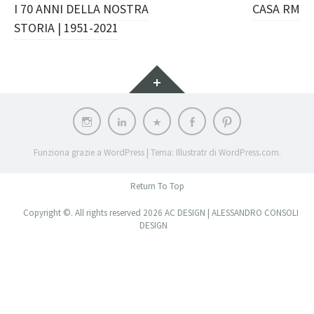
Navigazione
I 70 ANNI DELLA NOSTRA
CASA RM
STORIA | 1951-2021
articolo
Widget
Instagram
LinkedIn
Archilovers
Facebook
Pinterest
Funziona grazie a WordPress
|
Tema: Illustratr di
WordPress.com
.
Return To Top
Copyright ©. All rights reserved 2026 AC DESIGN | ALESSANDRO CONSOLI
DESIGN