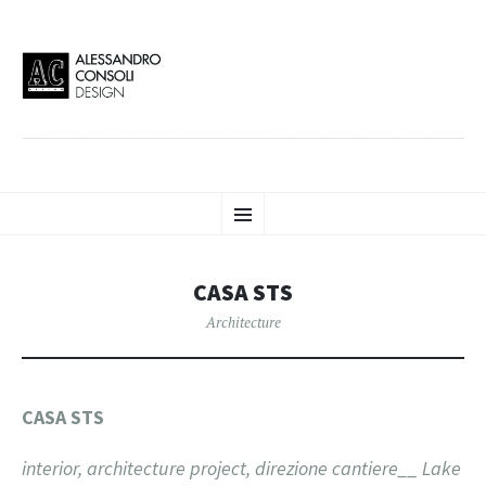
AC DESIGN | ALESSANDRO
VAI
Alessandro Consoli Design. Architecture – Interior design – graphic 2D/3D –
Menu
AL
Art direction. Iseo Lake. ITALY
CONTENUTO
CONSOLI DESIGN
CASA STS
Architecture
CASA STS
interior, architecture project, direzione cantiere__ Lake