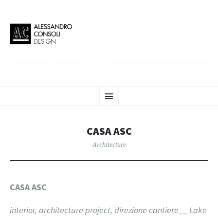
AC DESIGN | ALESSANDRO
VAI
Alessandro Consoli Design. Architecture – Interior design – graphic 2D/3D –
Menu
AL
Art direction. Iseo Lake. ITALY
CONTENUTO
CONSOLI DESIGN
CASA ASC
Architecture
CASA ASC
interior, architecture project, direzione cantiere__ Lake