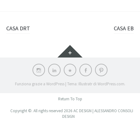
Navigazione
CASA DRT
CASA EB
articolo
Widget
Instagram
LinkedIn
Archilovers
Facebook
Pinterest
Funziona grazie a WordPress
|
Tema: Illustratr di
WordPress.com
.
Return To Top
Copyright ©. All rights reserved 2026 AC DESIGN | ALESSANDRO CONSOLI
DESIGN