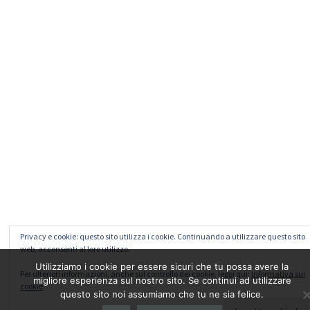
Privacy e cookie: questo sito utilizza i cookie. Continuando a utilizzare questo sito
web, acconsenti al loro utilizzo.
Utilizziamo i cookie per essere sicuri che tu possa avere la
Per ulteriori informazioni, anche sul controllo dei cookie, leggi qui:
Informativa sui
migliore esperienza sul nostro sito. Se continui ad utilizzare
cookie
questo sito noi assumiamo che tu ne sia felice.