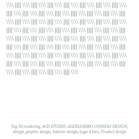
\\\\ |||| \\\\ |||| \\\\ |||| \\\\ |||| \\\\ |||| \\\\ |||| \\\\ |||| \\\\
|||| \\\\ |||| \\\\ |||| \\\\ |||| \\\\ |||| \\\\ |||| \\\\ |||| \\\\ ||||
\\\\ |||| \\\\ |||| \\\\ |||| \\\\ |||| \\\\ |||| \\\\ |||| \\\\ |||| \\\\
|||| \\\\ |||| \\\\ |||| \\\\ |||| \\\\ |||| \\\\ |||| \\\\ |||| \\\\ ||||
\\\\ |||| \\\\ |||| \\\\ |||| \\\\ |||| \\\\ |||| \\\\ |||| \\\\ |||| \\\\
|||| \\\\ |||| \\\\ |||| \\\\ |||| \\\\ |||| \\\\ |||| \\\\ |||| \\\\ ||||
\\\\ |||| \\\\ |||| \\\\ |||| \\\\ |||| \\\\ |||| \\\\ |||| \\\\ |||| \\\\
|||| \\\\ |||| \\\\ |||| \\\\ |||| \\\\ |||| \\\\ |||| \\\\ |||| \\\\ ||||
\\\\ |||| \\\\ |||| \\\\ |||| \\\\ |||| \\\\
Tag
3d rendering
,
ACD STUDIO
,
ALESSANDRO CONSOLI DESIGN
,
design
,
graphic design
,
Interior design
,
Lago d'Iseo
,
Product design