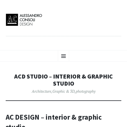
AC DESIGN | ALESSANDRO
VAI
Alessandro Consoli Design. Architecture – Interior design – graphic 2D/3D –
Menu
AL
Art direction. Iseo Lake. ITALY
CONTENUTO
CONSOLI DESIGN
ACD STUDIO – INTERIOR & GRAPHIC
STUDIO
Architecture
,
Graphic & 3D
,
photography
AC DESIGN – interior & graphic