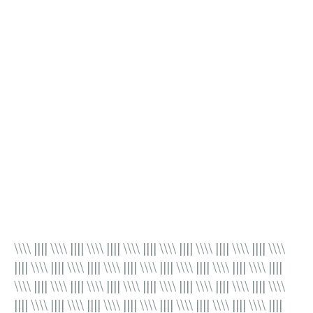
\\\\ |||| \\\\ |||| \\\\ |||| \\\\ |||| \\\\ |||| \\\\ |||| \\\\ |||| \\\\
|||| \\\\ |||| \\\\ |||| \\\\ |||| \\\\ |||| \\\\ |||| \\\\ |||| \\\\ ||||
\\\\ |||| \\\\ |||| \\\\ |||| \\\\ |||| \\\\ |||| \\\\ |||| \\\\ |||| \\\\
|||| \\\\ |||| \\\\ |||| \\\\ |||| \\\\ |||| \\\\ |||| \\\\ |||| \\\\ ||||