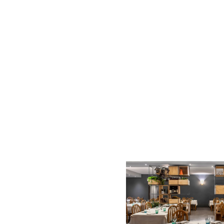
AC D
Alessandro Consoli Design. Architecture – Interi