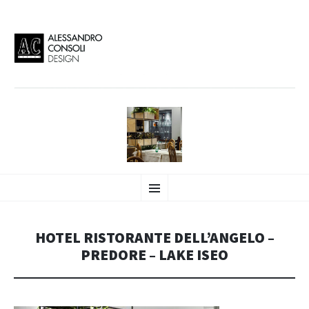
AC DESIGN | ALESSANDRO
VAI
Alessandro Consoli Design. Architecture – Interior design – graphic 2D/3D –
Menu
AL
Art direction. Iseo Lake. ITALY
CONTENUTO
CONSOLI DESIGN
HOTEL RISTORANTE DELL’ANGELO –
PREDORE – LAKE ISEO