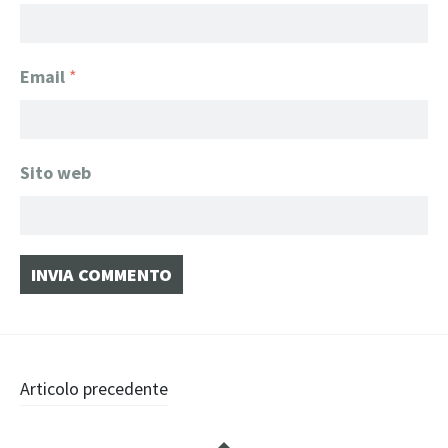
Email
*
Sito web
Navigazione
Articolo precedente
articolo