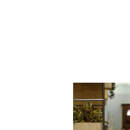
AC D
Alessandro Consoli Design. Architecture – Interi