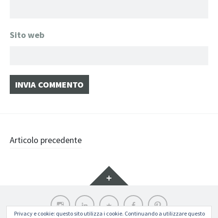
Sito web
Navigazione
Articolo precedente
articolo
Widget
Instagram
LinkedIn
Archilovers
Facebook
Pinterest
Privacy e cookie: questo sito utilizza i cookie. Continuando a utilizzare questo