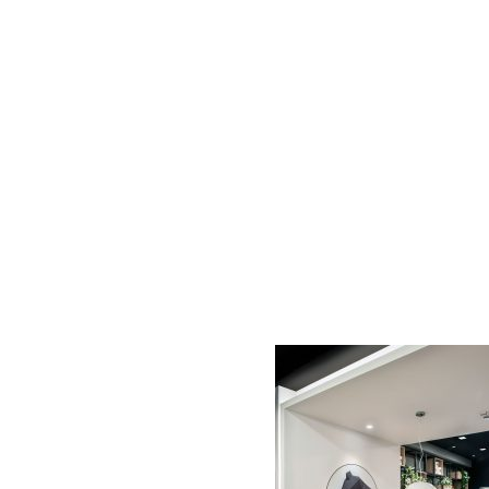
AC D
Alessandro Consoli Design. Architecture – Interi