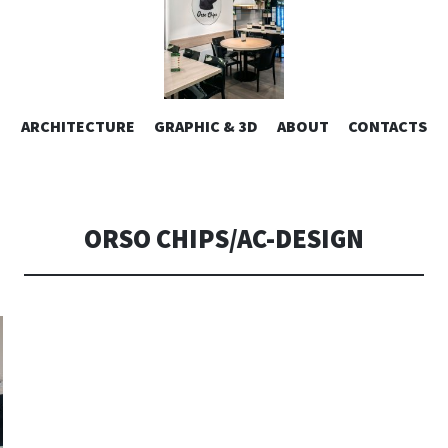
ESIGN | AL
VAI
ARCHITECTURE
GRAPHIC & 3D
ABOUT
CONTACTS
or design – graphic 2D/3D – Art direction. Iseo Lake. ITALY
AL
CONTENUTO
CONSOLI DE
ORSO CHIPS/AC-DESIGN