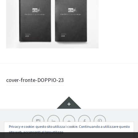
Navigazione
cover-fronte-DOPPIO-23
articolo
Widget
Instagram
LinkedIn
Archilovers
Facebook
Pinterest
Privacy e cookie: questo sito utilizza i cookie. Continuando a utilizzare questo
sito web, acconsenti al loro utilizzo.
Funziona grazie a WordPress
|
Tema: Illustratr di
WordPress.com
.