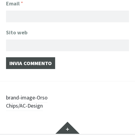
Email
*
Sito web
Navigazione
brand-image-Orso
Chips/AC-Design
articolo
Widget