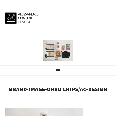
AC DESIGN | ALESSANDRO
VAI
Alessandro Consoli Design. Architecture – Interior design – graphic 2D/3D –
Menu
AL
Art direction. Iseo Lake. ITALY
CONTENUTO
CONSOLI DESIGN
BRAND-IMAGE-ORSO CHIPS/AC-DESIGN