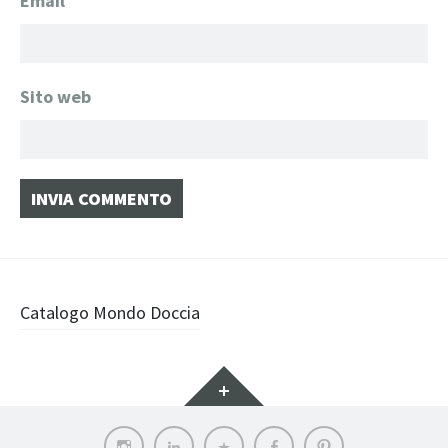
Email
*
Sito web
Navigazione
Catalogo Mondo Doccia
articolo
Widget
Instagram
LinkedIn
Archilovers
Facebook
Pinterest