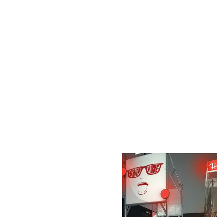
AC D
Alessandro Consoli Design. Architecture – Interi